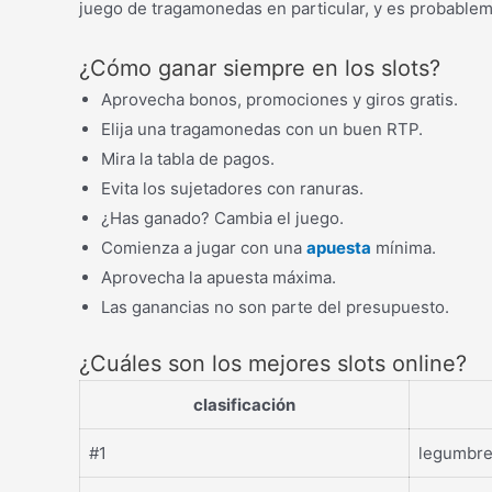
juego de tragamonedas en particular, y es probable
¿Cómo ganar siempre en los slots?
Aprovecha bonos, promociones y giros gratis.
Elija una tragamonedas con un buen RTP.
Mira la tabla de pagos.
Evita los sujetadores con ranuras.
¿Has ganado? Cambia el juego.
Comienza a jugar con una
apuesta
mínima.
Aprovecha la apuesta máxima.
Las ganancias no son parte del presupuesto.
¿Cuáles son los mejores slots online?
clasificación
#1
legumbr