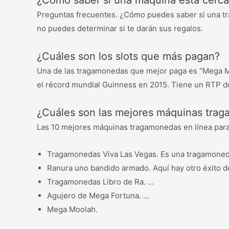
Preguntas frecuentes. ¿Cómo puedes saber si una tr
no puedes determinar si te darán sus regalos.
¿Cuáles son los slots que más pagan?
Una de las tragamonedas que mejor paga es “Mega Mo
el récord mundial Guinness en 2015. Tiene un RTP de
¿Cuáles son las mejores máquinas tra
Las 10 mejores máquinas tragamonedas en línea para
Tragamonedas Viva Las Vegas. Es una tragamoned
Ranura uno bandido armado. Aquí hay otro éxito d
Tragamonedas Libro de Ra. …
Agujero de Mega Fortuna. …
Mega Moolah.