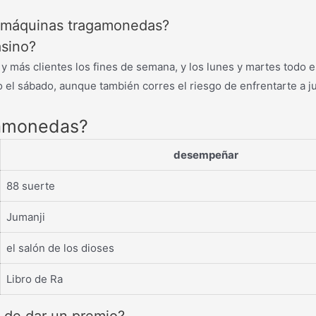
s máquinas tragamonedas?
asino?
 y más clientes los fines de semana, y los lunes y martes todo 
y/o el sábado, aunque también corres el riesgo de enfrentarte 
gamonedas?
desempeñar
88 suerte
Jumanji
el salón de los dioses
Libro de Ra
 de dar un premio?