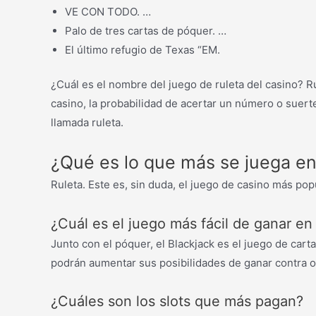
VE CON TODO. …
Palo de tres cartas de póquer. …
El último refugio de Texas “EM.
¿Cuál es el nombre del juego de ruleta del casino? Ru
casino, la probabilidad de acertar un número o suerte
llamada ruleta.
¿Qué es lo que más se juega en
Ruleta. Este es, sin duda, el juego de casino más pop
¿Cuál es el juego más fácil de ganar en
Junto con el póquer, el Blackjack es el juego de car
podrán aumentar sus posibilidades de ganar contra ot
¿Cuáles son los slots que más pagan?