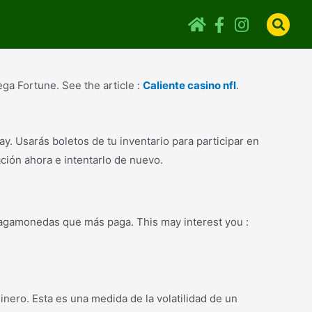
a Fortune. See the article :
Caliente casino nfl
.
. Usarás boletos de tu inventario para participar en
ción ahora e intentarlo de nuevo.
tragamonedas que más paga. This may interest you :
ero. Esta es una medida de la volatilidad de un