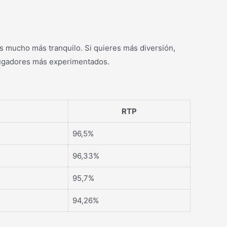
es mucho más tranquilo. Si quieres más diversión,
a jugadores más experimentados.
RTP
96,5%
96,33%
95,7%
94,26%