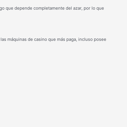
ego que depende completamente del azar, por lo que
 las máquinas de casino que más paga, incluso posee