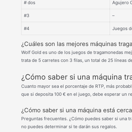
# dos
Agujero 
#3
–
#4
Juegos de
¿Cuáles son las mejores máquinas tra
Wolf Gold es uno de los juegos de tragamonedas mejor
trata de 5 carretes con 3 filas, un total de 25 líneas d
¿Cómo saber si una máquina tr
Cuanto mayor sea el porcentaje de RTP, más probabl
que si deposita 100 € en el juego, debe esperar un r
¿Cómo saber si una máquina está cerca
Preguntas frecuentes. ¿Cómo puedes saber si una tr
no puedes determinar si te darán sus regalos.