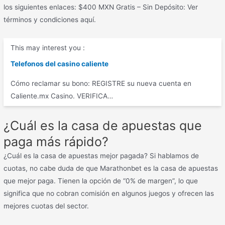
los siguientes enlaces: $400 MXN Gratis – Sin Depósito: Ver
términos y condiciones aquí.
This may interest you :
Telefonos del casino caliente
Cómo reclamar su bono: REGISTRE su nueva cuenta en
Caliente.mx Casino. VERIFICA…
¿Cuál es la casa de apuestas que
paga más rápido?
¿Cuál es la casa de apuestas mejor pagada? Si hablamos de
cuotas, no cabe duda de que Marathonbet es la casa de apuestas
que mejor paga. Tienen la opción de “0% de margen”, lo que
significa que no cobran comisión en algunos juegos y ofrecen las
mejores cuotas del sector.