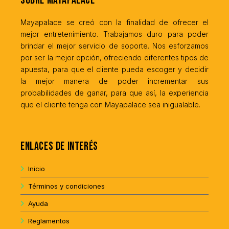
Sobre MayaPalace
Mayapalace se creó con la finalidad de ofrecer el
mejor entretenimiento. Trabajamos duro para poder
brindar el mejor servicio de soporte. Nos esforzamos
por ser la mejor opción, ofreciendo diferentes tipos de
apuesta, para que el cliente pueda escoger y decidir
la mejor manera de poder incrementar sus
probabilidades de ganar, para que así, la experiencia
que el cliente tenga con Mayapalace sea inigualable.
Enlaces de interés
Inicio
Términos y condiciones
Ayuda
Reglamentos