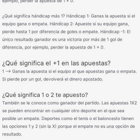
ejemplo, perder la apuesta de 1 × 0.
¿Qué significa hándicap más 1? Hándicap 1: Ganas la apuesta si el
equipo gana o empata. Hándicap 2: Apueste si su equipo gana,
pierde hasta 1 por diferencia de goles o empate. Hándicap -1: El
único resultado ganador es una victoria por más de 1 gol de
diferencia, por ejemplo, perder la apuesta de 1 × 0.
¿Qué significa el +1 en las apuestas?
1 –> Ganas la apuesta si el equipo al que apuestas gana o empata.
Si pierde por un gol, devolverá el dinero apostado.
¿Qué significa 1 o 2 te apuesto?
También se le conoce como ganador del partido. Las apuestas 1X2
se pueden encontrar en cualquier otro deporte en el que sea
posible un empate. Deportes como el tenis o el baloncesto tienen
las opciones 1 y 2 (sin la X) porque el empate no es una opción de
resultado.