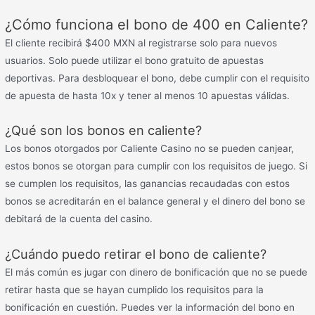
¿Cómo funciona el bono de 400 en Caliente?
El cliente recibirá $400 MXN al registrarse solo para nuevos
usuarios. Solo puede utilizar el bono gratuito de apuestas
deportivas. Para desbloquear el bono, debe cumplir con el requisito
de apuesta de hasta 10x y tener al menos 10 apuestas válidas.
¿Qué son los bonos en caliente?
Los bonos otorgados por Caliente Casino no se pueden canjear,
estos bonos se otorgan para cumplir con los requisitos de juego. Si
se cumplen los requisitos, las ganancias recaudadas con estos
bonos se acreditarán en el balance general y el dinero del bono se
debitará de la cuenta del casino.
¿Cuándo puedo retirar el bono de caliente?
El más común es jugar con dinero de bonificación que no se puede
retirar hasta que se hayan cumplido los requisitos para la
bonificación en cuestión. Puedes ver la información del bono en