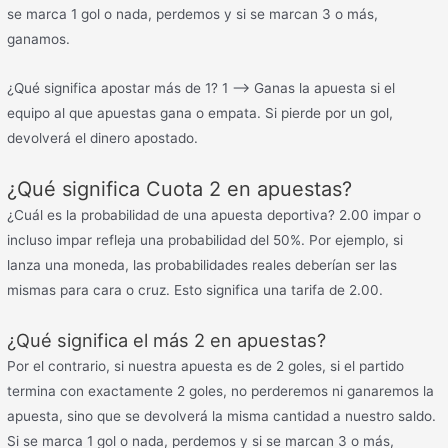
se marca 1 gol o nada, perdemos y si se marcan 3 o más,
ganamos.
¿Qué significa apostar más de 1? 1 –> Ganas la apuesta si el
equipo al que apuestas gana o empata. Si pierde por un gol,
devolverá el dinero apostado.
¿Qué significa Cuota 2 en apuestas?
¿Cuál es la probabilidad de una apuesta deportiva? 2.00 impar o
incluso impar refleja una probabilidad del 50%. Por ejemplo, si
lanza una moneda, las probabilidades reales deberían ser las
mismas para cara o cruz. Esto significa una tarifa de 2.00.
¿Qué significa el más 2 en apuestas?
Por el contrario, si nuestra apuesta es de 2 goles, si el partido
termina con exactamente 2 goles, no perderemos ni ganaremos la
apuesta, sino que se devolverá la misma cantidad a nuestro saldo.
Si se marca 1 gol o nada, perdemos y si se marcan 3 o más,