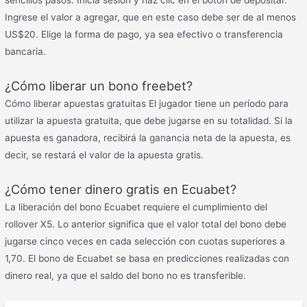
Ingrese el valor a agregar, que en este caso debe ser de al menos
US$20. Elige la forma de pago, ya sea efectivo o transferencia
bancaria.
¿Cómo liberar un bono freebet?
Cómo liberar apuestas gratuitas El jugador tiene un período para
utilizar la apuesta gratuita, que debe jugarse en su totalidad. Si la
apuesta es ganadora, recibirá la ganancia neta de la apuesta, es
decir, se restará el valor de la apuesta gratis.
¿Cómo tener dinero gratis en Ecuabet?
La liberación del bono Ecuabet requiere el cumplimiento del
rollover X5. Lo anterior significa que el valor total del bono debe
jugarse cinco veces en cada selección con cuotas superiores a
1,70. El bono de Ecuabet se basa en predicciones realizadas con
dinero real, ya que el saldo del bono no es transferible.