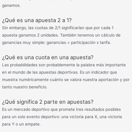
ganamos.
¿Qué es una apuesta 2 a 1?
Sin embargo, las cuotas de 2/1 significarían que por cada 1
apuesta ganamos 2 unidades. También tenemos un cálculo de
ganancias muy simple: ganancias = participación x tarifa.
¿Qué es una cuota en una apuesta?
Las probabilidades son probablemente la palabra más importante
en el mundo de las apuestas deportivas. Es un indicador que
muestra numéricamente cuánto se valora nuestra aportación y por
tanto nuestro beneficio.
¿Qué significa 2 parte en apuestas?
Es un mercado deportivo que promete tres resultados posibles
para un solo evento deportivo: una victoria para X, una victoria
para Y o un empate.