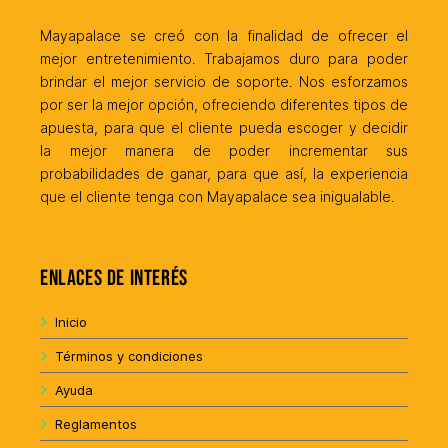
Mayapalace se creó con la finalidad de ofrecer el
mejor entretenimiento. Trabajamos duro para poder
brindar el mejor servicio de soporte. Nos esforzamos
por ser la mejor opción, ofreciendo diferentes tipos de
apuesta, para que el cliente pueda escoger y decidir
la mejor manera de poder incrementar sus
probabilidades de ganar, para que así, la experiencia
que el cliente tenga con Mayapalace sea inigualable.
Enlaces de interés
Inicio
Términos y condiciones
Ayuda
Reglamentos