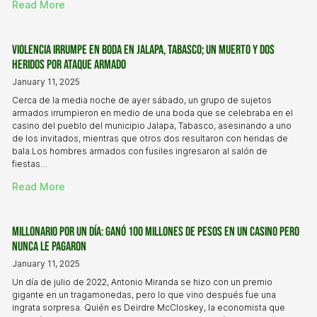
Read More
Violencia irrumpe en boda en Jalapa, Tabasco; un muerto y dos
heridos por ataque armado
January 11, 2025
Cerca de la media noche de ayer sábado, un grupo de sujetos
armados irrumpieron en medio de una boda que se celebraba en el
casino del pueblo del municipio Jalapa, Tabasco, asesinando a uno
de los invitados, mientras que otros dos resultaron con heridas de
bala.Los hombres armados con fusiles ingresaron al salón de
fiestas…
Read More
Millonario por un día: ganó 100 millones de pesos en un casino pero
nunca le pagaron
January 11, 2025
Un día de julio de 2022, Antonio Miranda se hizo con un premio
gigante en un tragamonedas, pero lo que vino después fue una
ingrata sorpresa. Quién es Deirdre McCloskey, la economista que