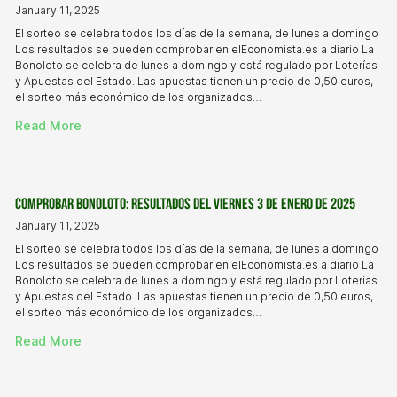
January 11, 2025
El sorteo se celebra todos los días de la semana, de lunes a domingo
Los resultados se pueden comprobar en elEconomista.es a diario La
Bonoloto se celebra de lunes a domingo y está regulado por Loterías
y Apuestas del Estado. Las apuestas tienen un precio de 0,50 euros,
el sorteo más económico de los organizados…
Read More
Comprobar Bonoloto: resultados del viernes 3 de enero de 2025
January 11, 2025
El sorteo se celebra todos los días de la semana, de lunes a domingo
Los resultados se pueden comprobar en elEconomista.es a diario La
Bonoloto se celebra de lunes a domingo y está regulado por Loterías
y Apuestas del Estado. Las apuestas tienen un precio de 0,50 euros,
el sorteo más económico de los organizados…
Read More