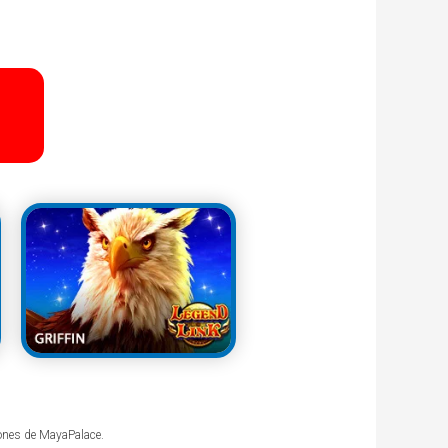
iones de MayaPalace.