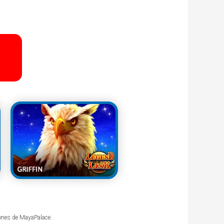
iones de MayaPalace.