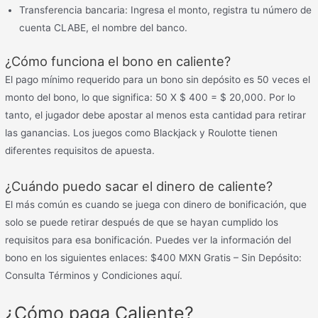
Transferencia bancaria: Ingresa el monto, registra tu número de
cuenta CLABE, el nombre del banco.
¿Cómo funciona el bono en caliente?
El pago mínimo requerido para un bono sin depósito es 50 veces el
monto del bono, lo que significa: 50 X $ 400 = $ 20,000. Por lo
tanto, el jugador debe apostar al menos esta cantidad para retirar
las ganancias. Los juegos como Blackjack y Roulotte tienen
diferentes requisitos de apuesta.
¿Cuándo puedo sacar el dinero de caliente?
El más común es cuando se juega con dinero de bonificación, que
solo se puede retirar después de que se hayan cumplido los
requisitos para esa bonificación. Puedes ver la información del
bono en los siguientes enlaces: $400 MXN Gratis – Sin Depósito:
Consulta Términos y Condiciones aquí.
¿Cómo paga Caliente?