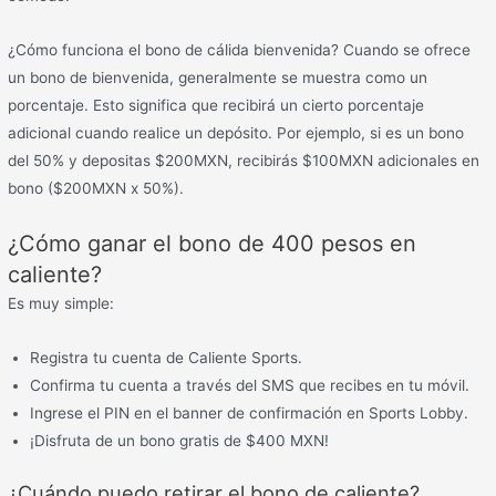
¿Cómo funciona el bono de cálida bienvenida? Cuando se ofrece
un bono de bienvenida, generalmente se muestra como un
porcentaje. Esto significa que recibirá un cierto porcentaje
adicional cuando realice un depósito. Por ejemplo, si es un bono
del 50% y depositas $200MXN, recibirás $100MXN adicionales en
bono ($200MXN x 50%).
¿Cómo ganar el bono de 400 pesos en
caliente?
Es muy simple:
Registra tu cuenta de Caliente Sports.
Confirma tu cuenta a través del SMS que recibes en tu móvil.
Ingrese el PIN en el banner de confirmación en Sports Lobby.
¡Disfruta de un bono gratis de $400 MXN!
¿Cuándo puedo retirar el bono de caliente?