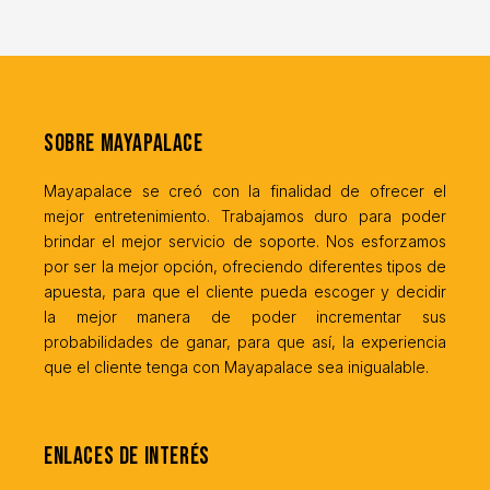
Sobre MayaPalace
Mayapalace se creó con la finalidad de ofrecer el
mejor entretenimiento. Trabajamos duro para poder
brindar el mejor servicio de soporte. Nos esforzamos
por ser la mejor opción, ofreciendo diferentes tipos de
apuesta, para que el cliente pueda escoger y decidir
la mejor manera de poder incrementar sus
probabilidades de ganar, para que así, la experiencia
que el cliente tenga con Mayapalace sea inigualable.
Enlaces de interés