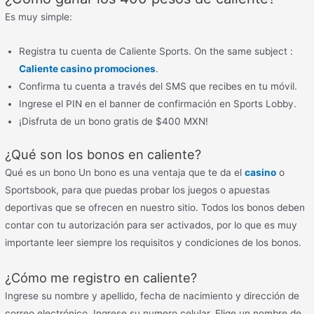
Es muy simple:
Registra tu cuenta de Caliente Sports. On the same subject :
Caliente casino promociones
.
Confirma tu cuenta a través del SMS que recibes en tu móvil.
Ingrese el PIN en el banner de confirmación en Sports Lobby.
¡Disfruta de un bono gratis de $400 MXN!
¿Qué son los bonos en caliente?
Qué es un bono Un bono es una ventaja que te da el
casino
o
Sportsbook, para que puedas probar los juegos o apuestas
deportivas que se ofrecen en nuestro sitio. Todos los bonos deben
contar con tu autorización para ser activados, por lo que es muy
importante leer siempre los requisitos y condiciones de los bonos.
¿Cómo me registro en caliente?
Ingrese su nombre y apellido, fecha de nacimiento y dirección de
correo electrónico. Ingrese su numero celular. Elige un nombre de