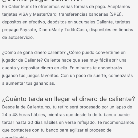
En Caliente.mx te ofrecemos varias formas de pago. Aceptamos
tarjetas VISA y MasterCard, transferencias bancarias (SPEI),
depósitos en efectivo, depósitos en sucursales Caliente, tarjetas
prepago Paysafe, DineroMail y ToditoCash, disponibles en tiendas
de autoservicio.
¿Cómo se gana dinero caliente? ¿Cómo puedo convertirme en
jugador de Caliente? Caliente hace que sea muy fácil abrir una
cuenta y depositar dinero en ella. En minutos te encontrarás
jugando tus juegos favoritos. Con un poco de suerte, comenzarás
a aumentar tus ganancias.
¿Cuánto tarda en llegar el dinero de caliente?
Desde la de Caliente.mx, tu retiro será procesado por un lapso de
24 a 48 horas hábiles, mientras que desde la de tu banco puede
tardar hasta 30 días hábiles en verse reflejado. Te recomendamos
que contactes con tu banco para agilizar el proceso de
acreditación.