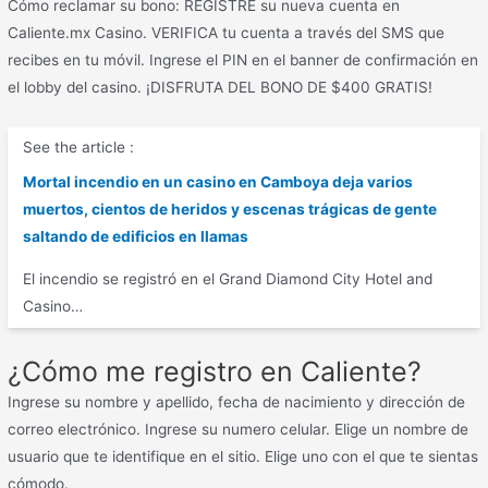
Cómo reclamar su bono: REGISTRE su nueva cuenta en
Caliente.mx Casino. VERIFICA tu cuenta a través del SMS que
recibes en tu móvil. Ingrese el PIN en el banner de confirmación en
el lobby del casino. ¡DISFRUTA DEL BONO DE $400 GRATIS!
See the article :
Mortal incendio en un casino en Camboya deja varios
muertos, cientos de heridos y escenas trágicas de gente
saltando de edificios en llamas
El incendio se registró en el Grand Diamond City Hotel and
Casino…
¿Cómo me registro en Caliente?
Ingrese su nombre y apellido, fecha de nacimiento y dirección de
correo electrónico. Ingrese su numero celular. Elige un nombre de
usuario que te identifique en el sitio. Elige uno con el que te sientas
cómodo.