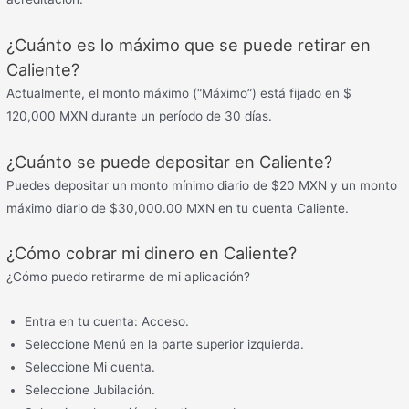
¿Cuánto es lo máximo que se puede retirar en
Caliente?
Actualmente, el monto máximo (“Máximo”) está fijado en $
120,000 MXN durante un período de 30 días.
¿Cuánto se puede depositar en Caliente?
Puedes depositar un monto mínimo diario de $20 MXN y un monto
máximo diario de $30,000.00 MXN en tu cuenta Caliente.
¿Cómo cobrar mi dinero en Caliente?
¿Cómo puedo retirarme de mi aplicación?
Entra en tu cuenta: Acceso.
Seleccione Menú en la parte superior izquierda.
Seleccione Mi cuenta.
Seleccione Jubilación.