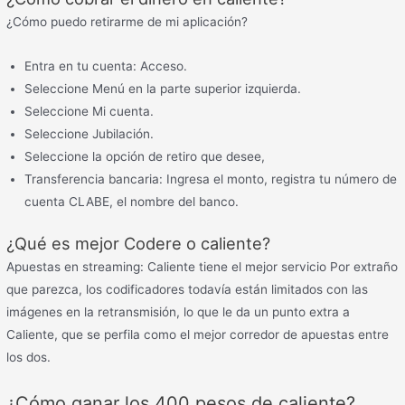
¿Cómo puedo retirarme de mi aplicación?
Entra en tu cuenta: Acceso.
Seleccione Menú en la parte superior izquierda.
Seleccione Mi cuenta.
Seleccione Jubilación.
Seleccione la opción de retiro que desee,
Transferencia bancaria: Ingresa el monto, registra tu número de
cuenta CLABE, el nombre del banco.
¿Qué es mejor Codere o caliente?
Apuestas en streaming: Caliente tiene el mejor servicio Por extraño
que parezca, los codificadores todavía están limitados con las
imágenes en la retransmisión, lo que le da un punto extra a
Caliente, que se perfila como el mejor corredor de apuestas entre
los dos.
¿Cómo ganar los 400 pesos de caliente?