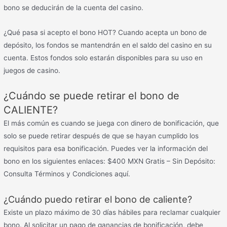
bono se deducirán de la cuenta del casino.
¿Qué pasa si acepto el bono HOT? Cuando acepta un bono de
depósito, los fondos se mantendrán en el saldo del casino en su
cuenta. Estos fondos solo estarán disponibles para su uso en
juegos de casino.
¿Cuándo se puede retirar el bono de
CALIENTE?
El más común es cuando se juega con dinero de bonificación, que
solo se puede retirar después de que se hayan cumplido los
requisitos para esa bonificación. Puedes ver la información del
bono en los siguientes enlaces: $400 MXN Gratis – Sin Depósito:
Consulta Términos y Condiciones aquí.
¿Cuándo puedo retirar el bono de caliente?
Existe un plazo máximo de 30 días hábiles para reclamar cualquier
bono. Al solicitar un pago de ganancias de bonificación, debe