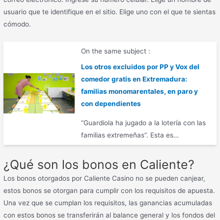
usuario que te identifique en el sitio. Elige uno con el que te sientas
cómodo.
On the same subject :
Los otros excluidos por PP y Vox del
comedor gratis en Extremadura:
familias monomarentales, en paro y
con dependientes
“Guardiola ha jugado a la lotería con las
familias extremeñas”. Esta es…
¿Qué son los bonos en Caliente?
Los bonos otorgados por Caliente Casino no se pueden canjear,
estos bonos se otorgan para cumplir con los requisitos de apuesta.
Una vez que se cumplan los requisitos, las ganancias acumuladas
con estos bonos se transferirán al balance general y los fondos del