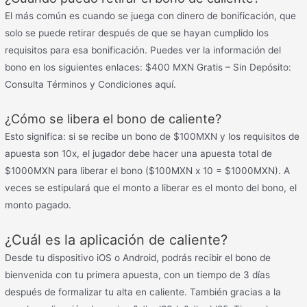
El más común es cuando se juega con dinero de bonificación, que
solo se puede retirar después de que se hayan cumplido los
requisitos para esa bonificación. Puedes ver la información del
bono en los siguientes enlaces: $400 MXN Gratis – Sin Depósito:
Consulta Términos y Condiciones aquí.
¿Cómo se libera el bono de caliente?
Esto significa: si se recibe un bono de $100MXN y los requisitos de
apuesta son 10x, el jugador debe hacer una apuesta total de
$1000MXN para liberar el bono ($100MXN x 10 = $1000MXN). A
veces se estipulará que el monto a liberar es el monto del bono, el
monto pagado.
¿Cuál es la aplicación de caliente?
Desde tu dispositivo iOS o Android, podrás recibir el bono de
bienvenida con tu primera apuesta, con un tiempo de 3 días
después de formalizar tu alta en caliente. También gracias a la