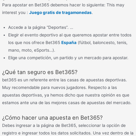
Para apostar en Bet365 debemos hacer lo siguiente: This may
interest you :
Juego gratis de tragamonedas
.
Accede a la página “Deportes”. …
Elegir el evento deportivo al que queremos apostar entre todos
los que nos ofrece Bet365
España
(fútbol, ​​baloncesto, tenis,
mano, moto, eSports…).
Elige una competición, un partido y un mercado para apostar.
¿Qué tan seguro es Bet365?
bet365 es un referente entre las casas de apuestas deportivas.
Muy recomendable para nuevos jugadores. Respecto a las
apuestas deportivas, ya hemos dicho que nuestra opinión es que
estamos ante una de las mejores casas de apuestas del mercado.
¿Cómo hacer una apuesta en Bet365?
Debes ingresar a la página de Bet365, seleccionar la opción de
registro e ingresar todos los datos solicitados. Una vez dentro de la