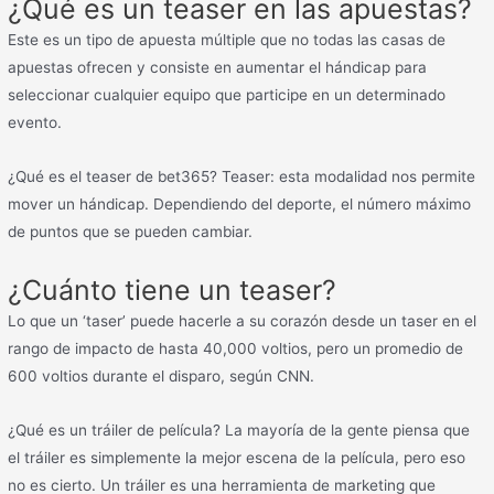
¿Qué es un teaser en las apuestas?
Este es un tipo de apuesta múltiple que no todas las casas de
apuestas ofrecen y consiste en aumentar el hándicap para
seleccionar cualquier equipo que participe en un determinado
evento.
¿Qué es el teaser de bet365? Teaser: esta modalidad nos permite
mover un hándicap. Dependiendo del deporte, el número máximo
de puntos que se pueden cambiar.
¿Cuánto tiene un teaser?
Lo que un ‘taser’ puede hacerle a su corazón desde un taser en el
rango de impacto de hasta 40,000 voltios, pero un promedio de
600 voltios durante el disparo, según CNN.
¿Qué es un tráiler de película? La mayoría de la gente piensa que
el tráiler es simplemente la mejor escena de la película, pero eso
no es cierto. Un tráiler es una herramienta de marketing que