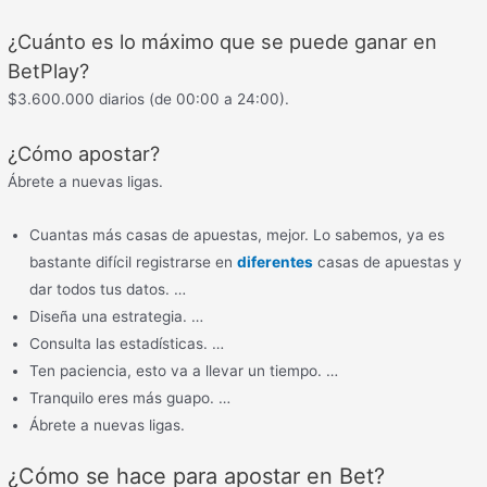
¿Cuánto es lo máximo que se puede ganar en
BetPlay?
$3.600.000 diarios (de 00:00 a 24:00).
¿Cómo apostar?
Ábrete a nuevas ligas.
Cuantas más casas de apuestas, mejor. Lo sabemos, ya es
bastante difícil registrarse en
diferentes
casas de apuestas y
dar todos tus datos. …
Diseña una estrategia. …
Consulta las estadísticas. …
Ten paciencia, esto va a llevar un tiempo. …
Tranquilo eres más guapo. …
Ábrete a nuevas ligas.
¿Cómo se hace para apostar en Bet?