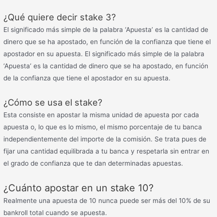
¿Qué quiere decir stake 3?
El significado más simple de la palabra ‘Apuesta’ es la cantidad de
dinero que se ha apostado, en función de la confianza que tiene el
apostador en su apuesta. El significado más simple de la palabra
‘Apuesta’ es la cantidad de dinero que se ha apostado, en función
de la confianza que tiene el apostador en su apuesta.
¿Cómo se usa el stake?
Esta consiste en apostar la misma unidad de apuesta por cada
apuesta o, lo que es lo mismo, el mismo porcentaje de tu banca
independientemente del importe de la comisión. Se trata pues de
fijar una cantidad equilibrada a tu banca y respetarla sin entrar en
el grado de confianza que te dan determinadas apuestas.
¿Cuánto apostar en un stake 10?
Realmente una apuesta de 10 nunca puede ser más del 10% de su
bankroll total cuando se apuesta.