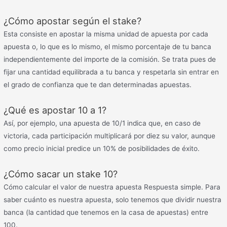
¿Cómo apostar según el stake?
Esta consiste en apostar la misma unidad de apuesta por cada
apuesta o, lo que es lo mismo, el mismo porcentaje de tu banca
independientemente del importe de la comisión. Se trata pues de
fijar una cantidad equilibrada a tu banca y respetarla sin entrar en
el grado de confianza que te dan determinadas apuestas.
¿Qué es apostar 10 a 1?
Así, por ejemplo, una apuesta de 10/1 indica que, en caso de
victoria, cada participación multiplicará por diez su valor, aunque
como precio inicial predice un 10% de posibilidades de éxito.
¿Cómo sacar un stake 10?
Cómo calcular el valor de nuestra apuesta Respuesta simple. Para
saber cuánto es nuestra apuesta, solo tenemos que dividir nuestra
banca (la cantidad que tenemos en la casa de apuestas) entre
100.