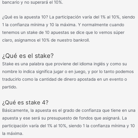
bancario y no superará el 10%.
¿Qué es la apuesta 10? La participación varía del 1% al 10%, siendo
1 la confianza mínima y 10 la máxima. Y normalmente cuando
tenemos un stake de 10 apuestas se dice que lo vemos súper
claro, asignamos el 10% de nuestro bankroll.
¿Qué es el stake?
Stake es una palabra que proviene del idioma inglés y como su
nombre lo indica significa jugar o en juego, y por lo tanto podemos
traducirlo como la cantidad de dinero apostada en un evento o
partido.
¿Qué es stake 4?
Básicamente, la apuesta es el grado de confianza que tiene en una
apuesta y ese será su presupuesto de fondos que asignará. La
participación varía del 1% al 10%, siendo 1 la confianza mínima y 10
la máxima.