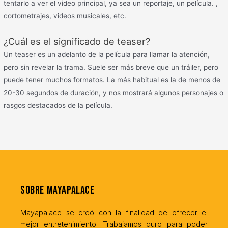
tentarlo a ver el video principal, ya sea un reportaje, un película. ,
cortometrajes, videos musicales, etc.
¿Cuál es el significado de teaser?
Un teaser es un adelanto de la película para llamar la atención,
pero sin revelar la trama. Suele ser más breve que un tráiler, pero
puede tener muchos formatos. La más habitual es la de menos de
20-30 segundos de duración, y nos mostrará algunos personajes o
rasgos destacados de la película.
Sobre MayaPalace
Mayapalace se creó con la finalidad de ofrecer el
mejor entretenimiento. Trabajamos duro para poder