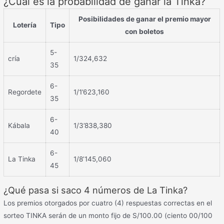
¿Cuál es la probabilidad de ganar la Tinka?
Posibilidades de ganar el premio mayor
Lotería
Tipo
con boletos
5-
cría
1/324,632
35
6-
Regordete
1/1’623,160
35
6-
Kábala
1/3’838,380
40
6-
La Tinka
1/8’145,060
45
¿Qué pasa si saco 4 números de La Tinka?
Los premios otorgados por cuatro (4) respuestas correctas en el
sorteo TINKA serán de un monto fijo de S/100.00 (ciento 00/100