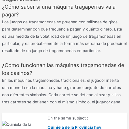
¿Cómo saber si una máquina tragaperras va a
pagar?
Los juegos de tragamonedas se prueban con millones de giros
para determinar con qué frecuencia pagan y cuánto dinero. Esta
es una medida de la volatilidad de un juego de tragamonedas en
particular, y es probablemente la forma más cercana de predecir el
resultado de un juego de tragamonedas en particular.
¿Cómo funcionan las máquinas tragamonedas de
los casinos?
En las máquinas tragamonedas tradicionales, el jugador inserta
una moneda en la máquina y hace girar un conjunto de carretes
con diferentes símbolos. Cada carrete se detiene al azar y si los
tres carretes se detienen con el mismo símbolo, el jugador gana.
On the same subject :
Quiniela de la Provincia hoy: