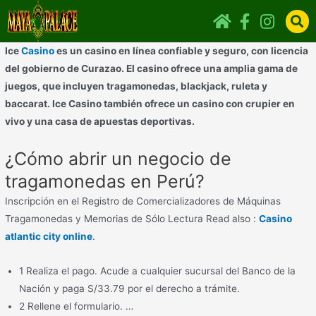
Ice
Casino
es un casino en línea confiable y seguro, con licencia
del gobierno de Curazao. El casino ofrece una amplia gama de
juegos, que incluyen tragamonedas, blackjack, ruleta y
baccarat. Ice Casino también ofrece un casino con crupier en
vivo y una casa de apuestas deportivas.
¿Cómo abrir un negocio de
tragamonedas en Perú?
Inscripción en el Registro de Comercializadores de Máquinas
Tragamonedas y Memorias de Sólo Lectura Read also :
Casino
atlantic city online
.
1 Realiza el pago. Acude a cualquier sucursal del Banco de la
Nación y paga S/33.79 por el derecho a trámite.
2 Rellene el formulario. …