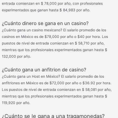
entrada comienzan en $ 78,000 por año, con profesionales
experimentados que ganan hasta $ 84,983 por año.
¿Cuánto dinero se gana en un casino?
¿Cuánto gana un casino mexicano? El salario promedio de los
casinos en México es de $78,000 por año o $40 por hora. Los
puestos de nivel de entrada comienzan en $ 58,710 por año,
mientras que los profesionales experimentados ganan hasta $
132,000 por año.
¿Cuánto gana un anfitrion de casino?
¿Cuánto gana un Host en México? El salario promedio de los
anfitriones en México es de $72,000 por año o $36.92 por hora.
Los puestos de nivel de entrada comienzan en $ 58,081 por año,
mientras que los profesionales experimentados ganan hasta $
119,920 por año.
¿Cuánto se le gana a una tragamonedas?