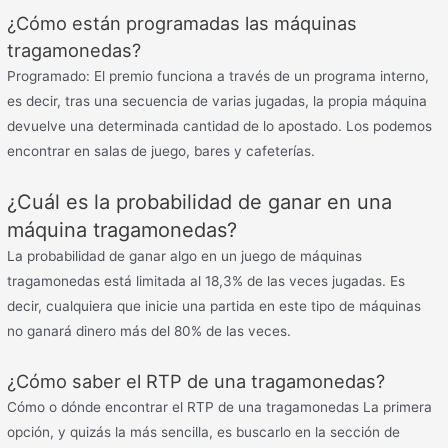
¿Cómo están programadas las máquinas
tragamonedas?
Programado: El premio funciona a través de un programa interno,
es decir, tras una secuencia de varias jugadas, la propia máquina
devuelve una determinada cantidad de lo apostado. Los podemos
encontrar en salas de juego, bares y cafeterías.
¿Cuál es la probabilidad de ganar en una
máquina tragamonedas?
La probabilidad de ganar algo en un juego de máquinas
tragamonedas está limitada al 18,3% de las veces jugadas. Es
decir, cualquiera que inicie una partida en este tipo de máquinas
no ganará dinero más del 80% de las veces.
¿Cómo saber el RTP de una tragamonedas?
Cómo o dónde encontrar el RTP de una tragamonedas La primera
opción, y quizás la más sencilla, es buscarlo en la sección de