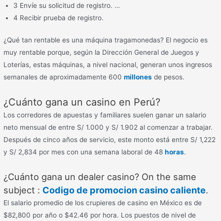
3 Envíe su solicitud de registro. …
4 Recibir prueba de registro.
¿Qué tan rentable es una máquina tragamonedas? El negocio es
muy rentable porque, según la Dirección General de Juegos y
Loterías, estas máquinas, a nivel nacional, generan unos ingresos
semanales de aproximadamente 600
millones
de pesos.
¿Cuánto gana un casino en Perú?
Los corredores de apuestas y familiares suelen ganar un salario
neto mensual de entre S/ 1.000 y S/ 1.902 al comenzar a trabajar.
Después de cinco años de servicio, este monto está entre S/ 1,222
y S/ 2,834 por mes con una semana laboral de 48
horas
.
¿Cuánto gana un dealer casino? On the same
subject :
Codigo de promocion casino caliente
.
El salario promedio de los crupieres de casino en México es de
$82,800 por año o $42.46 por hora. Los puestos de nivel de