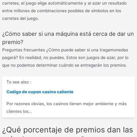
carretes, el juego elige automáticamente y al azar un resultado
entre millones de combinaciones posibles de símbolos en los
carretes del juego.
¿Cómo saber si una máquina está cerca de dar un
premio?
Preguntas frecuentes ¿Cómo puede saber si una tragamonedas
pagará? En realidad, no puedes. Estos son juegos de azar, por lo
que no podemos determinar cuándo se entregarán los premios.
To see also :
Codigo de cupon casino caliente
Por razones obvias, los casinos tienen mejor ambiente y más
clientes los…
¿Qué porcentaje de premios dan las