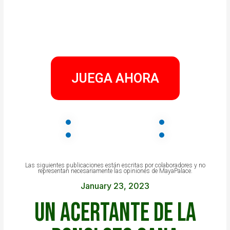
JUEGA AHORA
Las siguientes publicaciones están escritas por colaboradores y no
representan necesariamente las opiniones de MayaPalace.
January 23, 2023
Un acertante de la