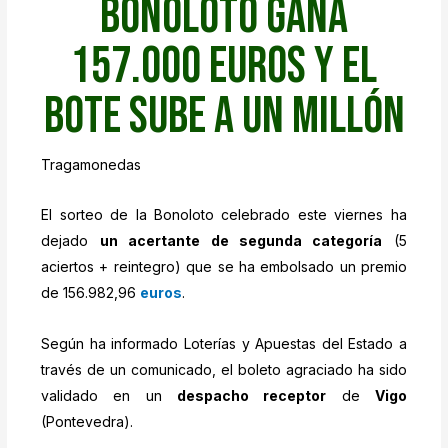
Bonoloto gana
157.000 euros y el
bote sube a un millón
Tragamonedas
El sorteo de la Bonoloto celebrado este viernes ha
dejado
un acertante de segunda categoría
(5
aciertos + reintegro) que se ha embolsado un premio
de 156.982,96
euros
.
Según ha informado Loterías y Apuestas del Estado a
través de un comunicado, el boleto agraciado ha sido
validado en un
despacho receptor
de
Vigo
(Pontevedra).