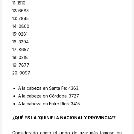
11: 1510
12: 6683
13: 7845
14: 0860
15: 0281
16: 3294
17: 8657
18: 0218
19: 7877
20: 9097
A la cabeza en Santa Fe: 4363.
A la cabeza en Córdoba: 3727.
A la cabeza en Entre Ríos: 3415.
¿QUÉ ES LA ‘QUINIELA NACIONAL Y PROVINCIA’?
Considerado como el juego de azar más famoso en