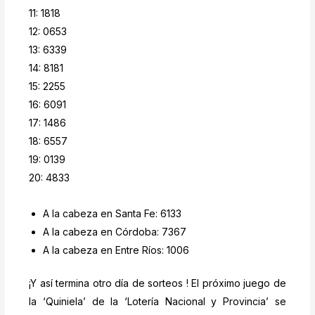
11: 1818
12: 0653
13: 6339
14: 8181
15: 2255
16: 6091
17: 1486
18: 6557
19: 0139
20: 4833
A la cabeza en Santa Fe: 6133
A la cabeza en Córdoba: 7367
A la cabeza en Entre Ríos: 1006
¡Y así termina otro día de sorteos ! El próximo juego de
la ‘Quiniela’ de la ‘Lotería Nacional y Provincia’ se