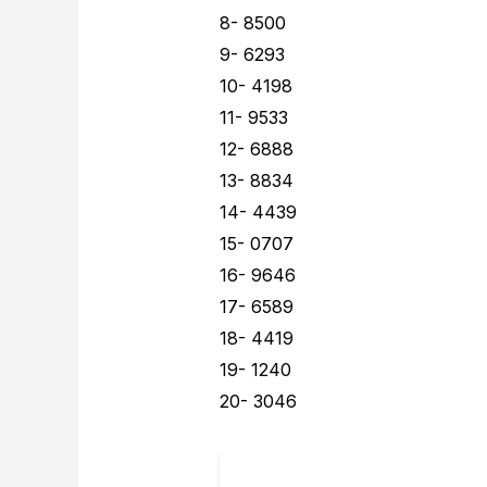
8- 8500
9- 6293
10- 4198
11- 9533
12- 6888
13- 8834
14- 4439
15- 0707
16- 9646
17- 6589
18- 4419
19- 1240
20- 3046