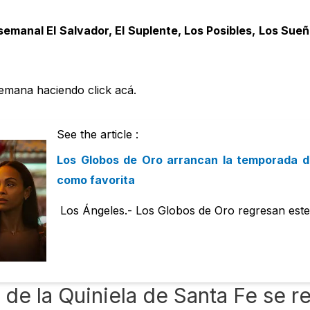
semanal El Salvador, El Suplente, Los Posibles, Los Sue
emana haciendo click acá.
See the article :
Los Globos de Oro arrancan la temporada de
como favorita
Los Ángeles.- Los Globos de Oro regresan este
de la Quiniela de Santa Fe se re