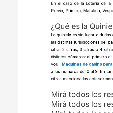
En el caso de la Lotería de la
Previa, Primera, Matutina, Vesp
¿Qué es la Quinie
La quiniela es sin lugar a duda
las distintas jurisdicciones del 
cifra, 2 cifras, 3 cifras o 4 ci
distintos números: el primero el 
you :
Maquinas de casino para 
a los números del 0 al 9. En tan
cifras mencionadas anteriormen
Mirá todos los re
Mirá todos los re