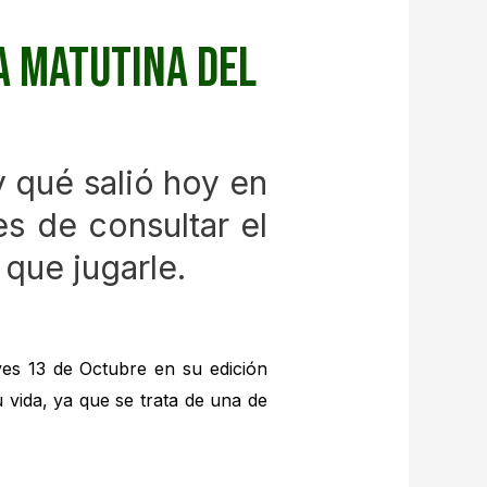
a Matutina del
 qué salió hoy en
es de consultar el
 que jugarle.
ves 13 de Octubre en su edición
u vida, ya que se trata de una de