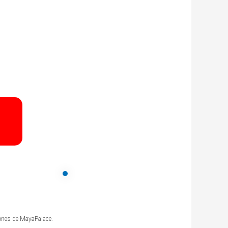
iones de MayaPalace.